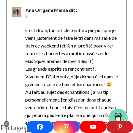
Ana Origami Mama
dit :
à
C’est drôle, ton article tombe à pic puisque je
viens justement de faire le tri dans ma salle de
bain ce weekend (et j’en ai profité pour virer
toutes les barrettes à moitié cassées et les
élastiques abîmés de mes filles !! ).
Les grands esprits se rencontrent !!
Vivement l’Osterputz, déjà démarré ici dans le
grenier, la salle de bain et les chambres !
Au fait, au sujet des échantillons, j’ai un tip :
personnellement, j’en glisse un dans chaque
vente Vinted que je fais. C’est un petit cadeau
qui pourra peut-être plaire à quelqu’un d’autre,
0
et si non, il continuera sa route jusqu’à trouver
Partages
preneur