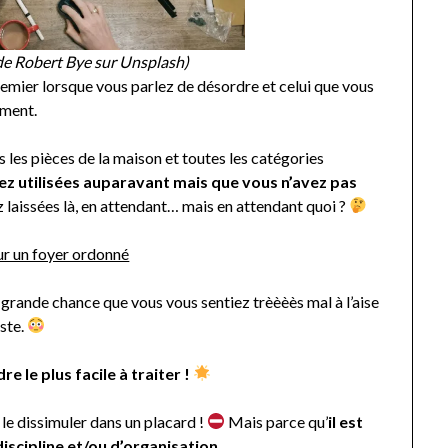
de Robert Bye sur Unsplash)
emier lorsque vous parlez de désordre et celui que vous
ement.
 les pièces de la maison et toutes les catégories
z utilisées auparavant mais que vous n’avez pas
 laissées là, en attendant… mais en attendant quoi ?
our un foyer ordonné
e grande chance que vous vous sentiez trèèèès mal à l’aise
iste.
re le plus facile à traiter !
e dissimuler dans un placard !
Mais parce qu’
il est
scipline et/ou d’organisation.