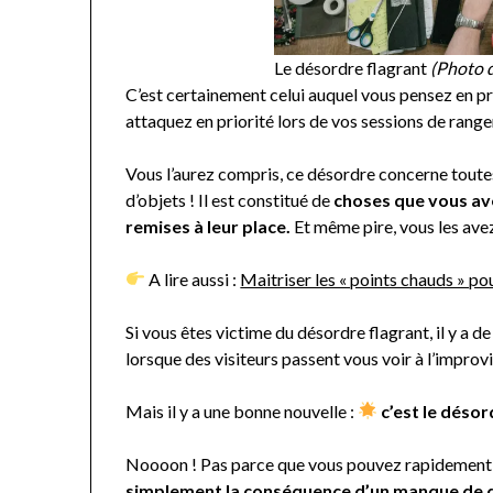
Le désordre flagrant
(Photo 
C’est certainement celui auquel vous pensez en pr
attaquez en priorité lors de vos sessions de rang
Vous l’aurez compris, ce désordre concerne toutes
d’objets ! Il est constitué de
choses que vous ave
remises à leur place.
Et même pire, vous les avez
A lire aussi :
Maitriser les « points chauds » p
Si vous êtes victime du désordre flagrant, il y a d
lorsque des visiteurs passent vous voir à l’improv
Mais il y a une bonne nouvelle :
c’est le désord
Noooon ! Pas parce que vous pouvez rapidement l
simplement la conséquence d’un manque de di