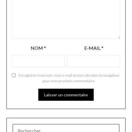
NOM
*
E-MAIL
*
Enregistrer mon nom, mon e-mail et mon site dans le navigateur
pour mon prochain commentaire.
RECHERCHER :