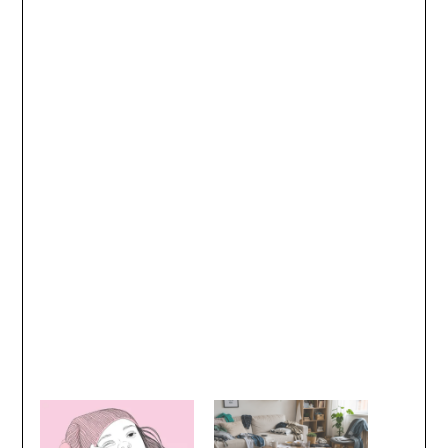
- 5 étapes à suivre pour gagner du temps
- 5 outils pour avancer sereinement
- 5 défis pour vous lancer maintenant !
Envoyez-moi le livre
Je hais les spams: votre adresse mail ne sera jamais cédée ni revendue. En vous
inscrivant ici, vous recevrez des articles, vidéos, offres commerciales, podcasts et
autres conseils pour vous aider à vivre une vie plus organisée et plus sereine. Voir
mentions légales complètes en bas de page. Vous pouvez vous désabonner à tout
moment.