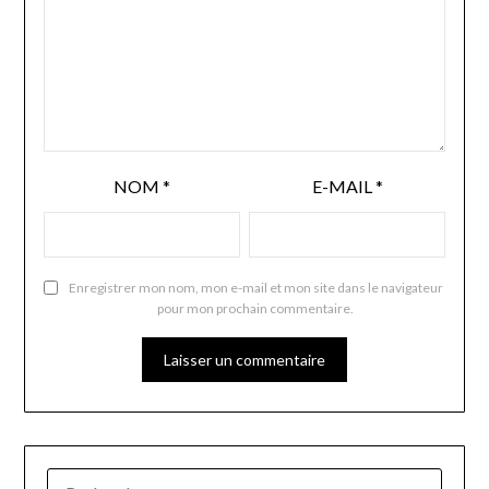
NOM
*
E-MAIL
*
Enregistrer mon nom, mon e-mail et mon site dans le navigateur
pour mon prochain commentaire.
RECHERCHER :