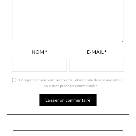
NOM
*
E-MAIL
*
Enregistrer mon nom, mon e-mail et mon site dans le navigateur
pour mon prochain commentaire.
RECHERCHER :