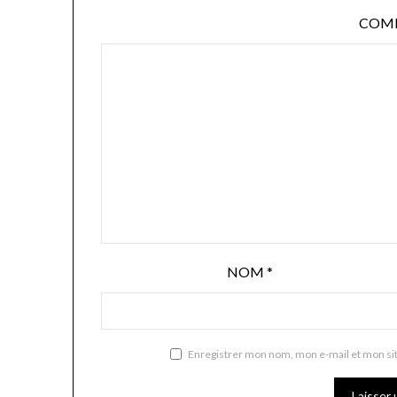
COM
NOM
*
Enregistrer mon nom, mon e-mail et mon si