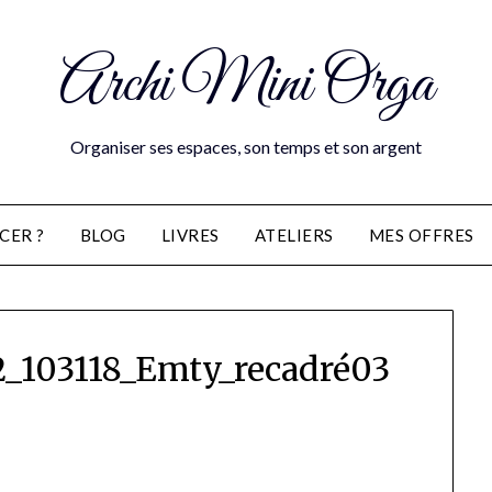
Archi Mini Orga
Organiser ses espaces, son temps et son argent
CER ?
BLOG
LIVRES
ATELIERS
MES OFFRES
_103118_Emty_recadré03