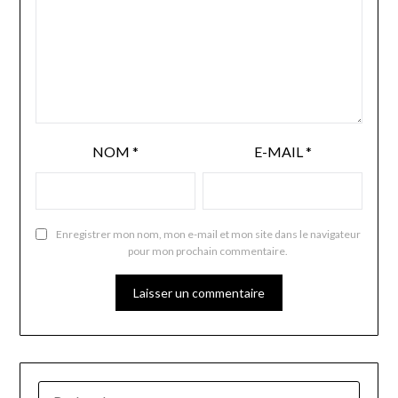
NOM
*
E-MAIL
*
Enregistrer mon nom, mon e-mail et mon site dans le navigateur
pour mon prochain commentaire.
RECHERCHER :